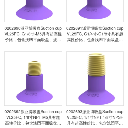
0202690派亚博吸盘Suction cup
0202691派亚博吸盘Suction cup
VL25FC, G1/8寸-M5具有超高性
VL25FC, G1/4寸-G1/8寸具有超
价比，包含浅凹平面吸盘、波纹
高性价比，包含浅凹平面吸盘、
管吸盘以及长波纹管吸盘三种形
波纹管吸盘以及长波纹管吸盘三
状可选，是基础/标准工业应用的
种形状可选，是基础/标准工业应
最佳选择-派亚博吸盘派亚博真空
用的最佳选择-派亚博吸盘派亚博
发生器piab吸盘
真空发生器piab吸盘
0202692派亚博吸盘Suction cup
0202693派亚博吸盘Suction cup
VL25FC, 1/8寸NPT-M5具有超
VL25FC, 1/4寸NPT-1/8寸NPSF
高性价比，包含浅凹平面吸盘、
具有超高性价比，包含浅凹平面