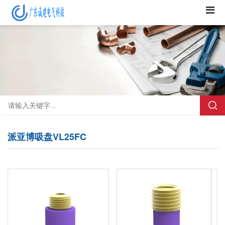
派亚博吸盘VL25FC