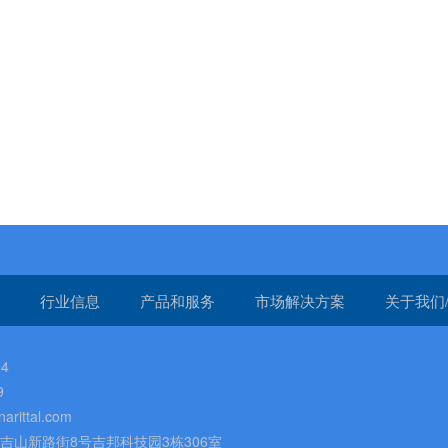
行业信息
产品和服务
市场解决方案
关于我们
4
9
rittal.com
吉山新路街8号吉邦科技园3栋306室