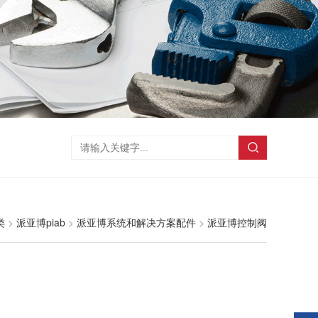
类
>
派亚博piab
>
派亚博系统和解决方案配件
>
派亚博控制阀
！