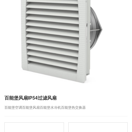
百能堡风扇IP54过滤风扇
百能堡空调百能堡风扇百能堡水冷机百能堡热交换器