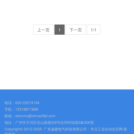
piab发生器
上一页
1
下一页
1/1
电话：020-22074194
手机：13318871889
邮箱：shenmc@chinarittal.com
地址：广州市天河区吉山新路街8号吉邦科技园3栋306室
Copyright© 2012-2026 广东诚建电气科技有限公司：专注工业自动化官网 版
权所有