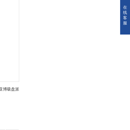
在
线
客
服
-派亚博吸盘派