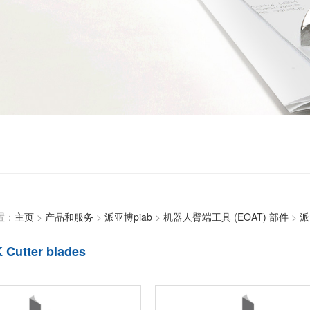
置：
主页
>
产品和服务
>
派亚博piab
>
机器人臂端工具 (EOAT) 部件
>
派
utter blades